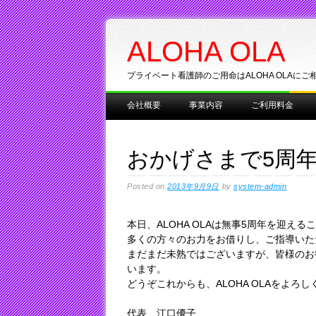
ALOHA OLA
プライベート看護師のご用命はALOHA OLAにご
Main menu
Skip
会社概要
事業内容
ご利用料金
to
content
おかげさまで5周
Posted on
2013年9月9日
by
system-admin
本日、ALOHA OLAは無事5周年を迎え
多くの方々のお力をお借りし、ご指導いた
まだまだ未熟ではございますが、皆様のお
います。
どうぞこれからも、ALOHA OLAをよろ
代表 江口優子